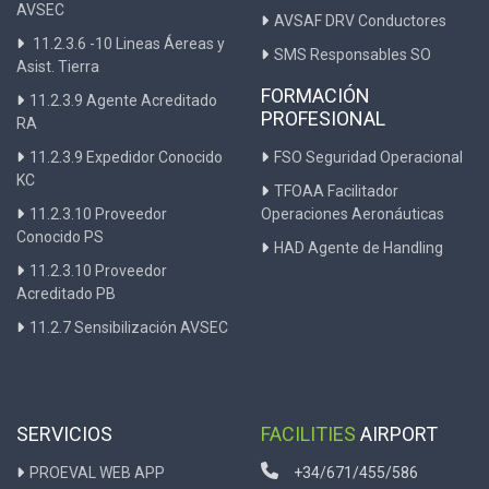
AVSEC
AVSAF DRV Conductores
11.2.3.6 -10 Lineas Áereas y
SMS Responsables SO
Asist. Tierra
FORMACIÓN
11.2.3.9 Agente Acreditado
PROFESIONAL
RA
11.2.3.9 Expedidor Conocido
FSO Seguridad Operacional
KC
TFOAA Facilitador
11.2.3.10 Proveedor
Operaciones Aeronáuticas
Conocido PS
HAD Agente de Handling
11.2.3.10 Proveedor
Acreditado PB
11.2.7 Sensibilización AVSEC
SERVICIOS
FACILITIES
AIRPORT
PROEVAL WEB APP
+34/671/455/586